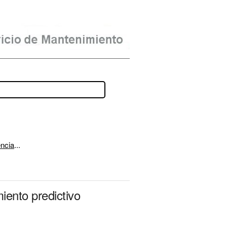
encia
...
iento predictivo