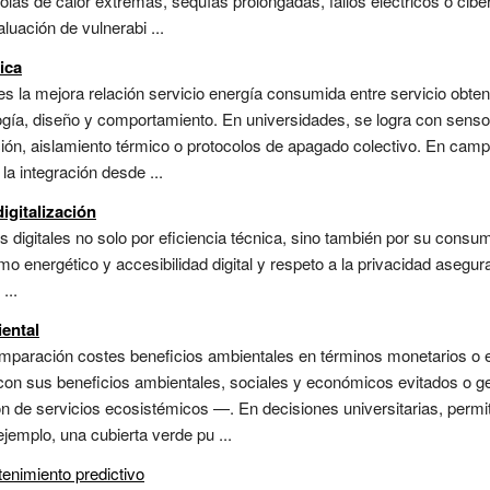
o olas de calor extremas, sequías prolongadas, fallos eléctricos o ci
luación de vulnerabi ...
ica
es la mejora relación servicio energía consumida entre servicio obten
gía, diseño y comportamiento. En universidades, se logra con senso
ón, aislamiento térmico o protocolos de apagado colectivo. En campu
la integración desde ...
digitalización
as digitales no solo por eficiencia técnica, sino también por su consum
mo energético y accesibilidad digital y respeto a la privacidad asegura
...
ental
paración costes beneficios ambientales en términos monetarios o e
) con sus beneficios ambientales, sociales y económicos evitados 
n de servicios ecosistémicos —. En decisiones universitarias, permite
jemplo, una cubierta verde pu ...
enimiento predictivo