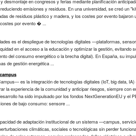
y desmontaje en congresos y ferias mediante planificación anticipada,
reduciendo emisiones y residuos. En una universidad, se creó un "kit 
ladas de residuos plástico y madera, y los costes por evento bajaron
 costes por evento � ...
sidades es el despliegue de tecnologías digitales —plataformas, senso
 equidad en el acceso a la educación y optimizar la gestión, evitando
to del consumo energético o la brecha digital). En España, su impu
as de gestión energética ...
t campus
ampus— es la integración de tecnologías digitales (IoT, big data, IA) e
r la experiencia de la comunidad y anticipar riesgos, siempre con e
desarrollo ha sido impulsado por los fondos NextGenerationEU y el P
ciones de bajo consumo: sensore ...
pacidad de adaptación institucional de un sistema —campus, servicio,
erturbaciones climáticas, sociales o tecnológicas sin perder funciona