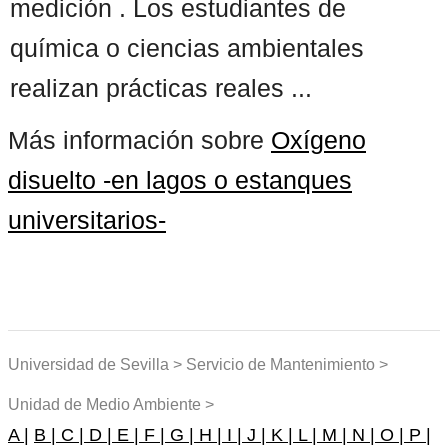
medición . Los estudiantes de
química o ciencias ambientales
realizan prácticas reales ...
Más información sobre
Oxígeno
disuelto -en lagos o estanques
universitarios-
Universidad de Sevilla > Servicio de Mantenimiento >
Unidad de Medio Ambiente >
A |
B |
C |
D |
E |
F |
G |
H |
I |
J |
K |
L |
M |
N |
O |
P |