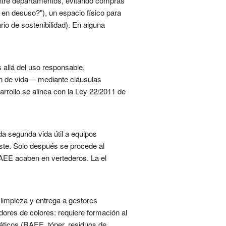
 entre departamentos, evitando compras
a en desuso?"), un espacio físico para
o de sostenibilidad). En alguna
allá del uso responsable,
in de vida— mediante cláusulas
arrollo se alinea con la Ley 22/2011 de
 da segunda vida útil a equipos
oste. Solo después se procede al
 RAEE acaben en vertederos. La el
 limpieza y entrega a gestores
ores de colores: requiere formación al
máticos (RAEE, tóner, residuos de