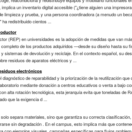
ecoge, reacondiciona y redistribuye equipos y mobiliario funcionales
, implica un inventario digital accesible ("¿tiene alguien una impresor
e limpieza y prueba, y una persona coordinadora (a menudo un becari
 ha redistribuido cientos ...
roductor
uctor (REP) en universidades es la adopción de medidas que van más 
 completo de los productos adquiridos —desde su diseño hasta su f
 y sistemas de devolución y reciclaje. En el contexto español, su des
re residuos de aparatos eléctricos y ...
esiduos electrónicos
l diagnóstico de reparabilidad y la priorización de la reutilización que
 laboratorio mediante donación a centros educativos o venta a bajo c
 con alta rotación tecnológica, esta jerarquía evita que toneladas de
do que la exigencia d ...
solo separa materiales, sino que garantiza su correcta clasificación,
rarse sin degradación . En el campus, esto implica más que contened
itiva con ejemplos visuales, campañas específicas para flujos proble