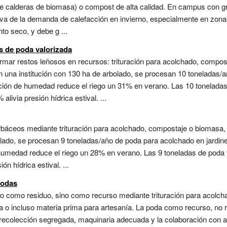
te calderas de biomasa) o compost de alta calidad. En campus con g
tiva de la demanda de calefacción en invierno, especialmente en zonas
to seco, y debe g ...
s de poda valorizada
rmar restos leñosos en recursos: trituración para acolchado, compos
n una institución con 130 ha de arbolado, se procesan 10 toneladas/a
ención de humedad reduce el riego un 31% en verano. Las 10 toneladas
livia presión hídrica estival. ...
erbáceos mediante trituración para acolchado, compostaje o biomasa,
lado, se procesan 9 toneladas/año de poda para acolchado en jardine
 humedad reduce el riego un 28% en verano. Las 9 toneladas de poda v
n hídrica estival. ...
podas
no como residuo, sino como recurso mediante trituración para acolch
o incluso materia prima para artesanía. La poda como recurso, no res
e recolección segregada, maquinaria adecuada y la colaboración con a