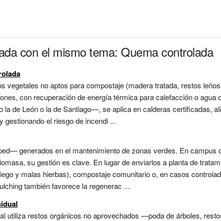
onada con el mismo tema: Quema controlada
rolada
tos vegetales no aptos para compostaje (madera tratada, restos leño
siones, con recuperación de energía térmica para calefacción o agua 
la de León o la de Santiago—, se aplica en calderas certificadas, a
 gestionando el riesgo de incendi ...
ped— generados en el mantenimiento de zonas verdes. En campus co
omasa, su gestión es clave. En lugar de enviarlos a planta de tratami
e riego y malas hierbas), compostaje comunitario o, en casos contro
ulching también favorece la regenerac ...
idual
l utiliza restos orgánicos no aprovechados —poda de árboles, resto