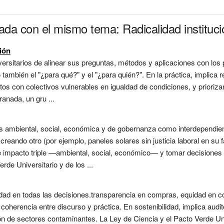
ada con el mismo tema: Radicalidad institucio
ción
sitarios de alinear sus preguntas, métodos y aplicaciones con los pri
 también el "¿para qué?" y el "¿para quién?". En la práctica, implica
tos con colectivos vulnerables en igualdad de condiciones, y priorizar
anada, un gru ...
 ambiental, social, económica y de gobernanza como interdependien
eando otro (por ejemplo, paneles solares sin justicia laboral en su fa
e impacto triple —ambiental, social, económico— y tomar decisiones 
erde Universitario y de los ...
idad en todas las decisiones.transparencia en compras, equidad en co
oherencia entre discurso y práctica. En sostenibilidad, implica audi
ión de sectores contaminantes. La Ley de Ciencia y el Pacto Verde Un