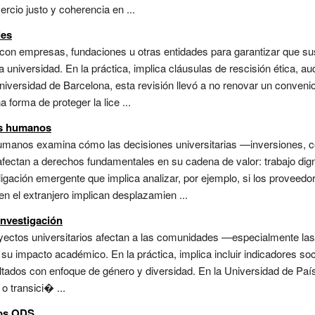
rcio justo y coherencia en ...
les
con empresas, fundaciones u otras entidades para garantizar que sus
 universidad. En la práctica, implica cláusulas de rescisión ética, au
niversidad de Barcelona, esta revisión llevó a no renovar un conven
 forma de proteger la lice ...
os humanos
humanos examina cómo las decisiones universitarias —inversiones, 
ectan a derechos fundamentales en su cadena de valor: trabajo digno
ligación emergente que implica analizar, por ejemplo, si los proveedo
 en el extranjero implican desplazamien ...
investigación
oyectos universitarios afectan a las comunidades —especialmente la
su impacto académico. En la práctica, implica incluir indicadores soci
ultados con enfoque de género y diversidad. En la Universidad de País
o transici� ...
los ODS