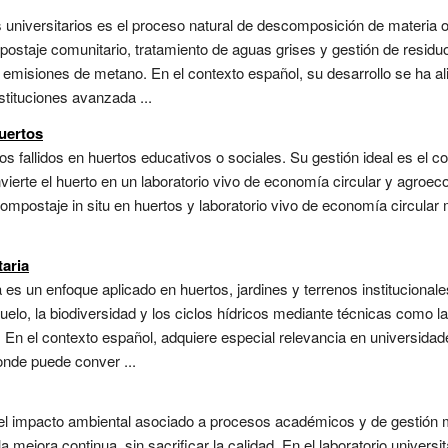
universitarios es el proceso natural de descomposición de materia
postaje comunitario, tratamiento de aguas grises y gestión de residu
 emisiones de metano. En el contexto español, su desarrollo se ha a
stituciones avanzada ...
uertos
s fallidos en huertos educativos o sociales. Su gestión ideal es el co
ierte el huerto en un laboratorio vivo de economía circular y agroeco
ompostaje in situ en huertos y laboratorio vivo de economía circular
taria
ia es un enfoque aplicado en huertos, jardines y terrenos institucional
uelo, la biodiversidad y los ciclos hídricos mediante técnicas como la
 En el contexto español, adquiere especial relevancia en universidad
nde puede conver ...
el impacto ambiental asociado a procesos académicos y de gestión m
a mejora continua, sin sacrificar la calidad. En el laboratorio universi