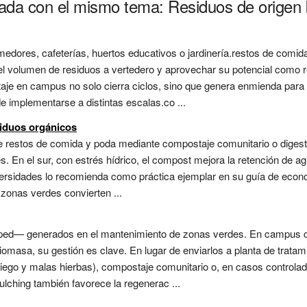
nada con el mismo tema: Residuos de origen b
edores, cafeterías, huertos educativos o jardinería.restos de comid
 el volumen de residuos a vertedero y aprovechar su potencial como 
taje en campus no solo cierra ciclos, sino que genera enmienda para
de implementarse a distintas escalas.co ...
siduos orgánicos
 de restos de comida y poda mediante compostaje comunitario o digest
En el sur, con estrés hídrico, el compost mejora la retención de agua
ersidades lo recomienda como práctica ejemplar en su guía de econ
zonas verdes convierten ...
ped— generados en el mantenimiento de zonas verdes. En campus co
omasa, su gestión es clave. En lugar de enviarlos a planta de tratami
e riego y malas hierbas), compostaje comunitario o, en casos contro
ulching también favorece la regenerac ...