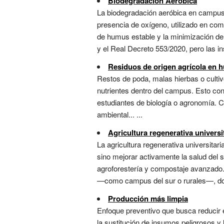
Biodegradación Aeróbica
La biodegradación aeróbica en campus 
presencia de oxígeno, utilizado en com
de humus estable y la minimización de
y el Real Decreto 553/2020, pero las in
Residuos de origen agrícola en h
Restos de poda, malas hierbas o cultivo
nutrientes dentro del campus. Esto conv
estudiantes de biología o agronomía. C
ambiental... ...
Agricultura regenerativa universi
La agricultura regenerativa universitar
sino mejorar activamente la salud del s
agroforestería y compostaje avanzado.
—como campus del sur o rurales—, do
Producción más limpia
Enfoque preventivo que busca reducir 
la sustitución de insumos peligrosos y l