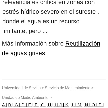
relevancia es crítica en zonas con
estrés hídrico severo en el sureste ,
donde el agua es un recurso
limitante, pero ...
Más información sobre
Reutilización
de aguas grises
Universidad de Sevilla > Servicio de Mantenimiento >
Unidad de Medio Ambiente >
A |
B |
C |
D |
E |
F |
G |
H |
I |
J |
K |
L |
M |
N |
O |
P |