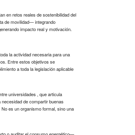
n en retos reales de sostenibilidad del
ta de movilidad— integrando
 generando impacto real y motivación.
toda la actividad necesaria para una
cos. Entre estos objetivos se
miento a toda la legislación aplicable
tre universidades , que articula
la necesidad de compartir buenas
n. No es un organismo formal, sino una
uerto o auditar el consumo energético—