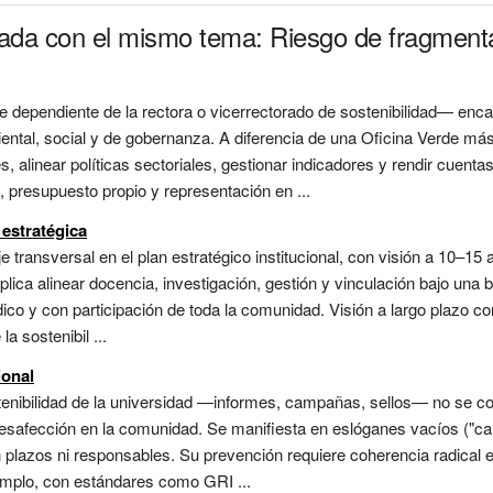
nada con el mismo tema: Riesgo de fragmentac
 dependiente de la rectora o vicerrectorado de sostenibilidad— enca
iental, social y de gobernanza. A diferencia de una Oficina Verde más
s, alinear políticas sectoriales, gestionar indicadores y rendir cuenta
 presupuesto propio y representación en ...
 estratégica
je transversal en el plan estratégico institucional, con visión a 10–15
plica alinear docencia, investigación, gestión y vinculación bajo una
ico y con participación de toda la comunidad. Visión a largo plazo c
a sostenibil ...
ional
tenibilidad de la universidad —informes, campañas, sellos— no se c
safección en la comunidad. Se manifiesta en eslóganes vacíos ("cam
 plazos ni responsables. Su prevención requiere coherencia radical e
jemplo, con estándares como GRI ...