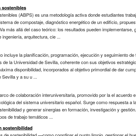
 sostenibles
tenibles (ABPS) es una metodología activa donde estudiantes trabaja
tema de compostaje, diagnóstico energético de un edificio, propues
. Va más allá del caso teórico: los resultados pueden implementarse,
ngeniería, arquitectura, cie ...
o incluye la planificación, programación, ejecución y seguimiento de 
as de la Universidad de Sevilla, coherente con sus objetivos estratégi
xima disponibilidad, incorporados al objetivo primordial de dar cumpli
Sevilla y a su u ...
rco de colaboración interuniversitaria, promovido por la el acuerdo en
ecológica del sistema universitario español. Surge como respuesta a 
stenibilidad y generar sinergias en formación, investigación y gestió
os de trabajo temáticos ...
 sostenibilidad
s de sostenibilidad —como coordinar el punto limpio, gestionar el h