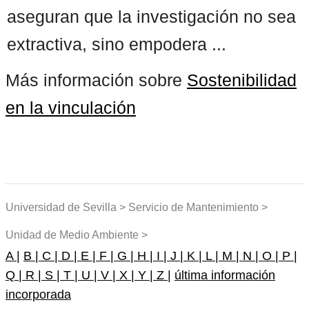
aseguran que la investigación no sea
extractiva, sino empodera ...
Más información sobre
Sostenibilidad
en la vinculación
Universidad de Sevilla > Servicio de Mantenimiento >
Unidad de Medio Ambiente >
A |
B |
C |
D |
E |
F |
G |
H |
I |
J |
K |
L |
M |
N |
O |
P |
Q |
R |
S |
T |
U |
V |
X |
Y |
Z |
última información
incorporada