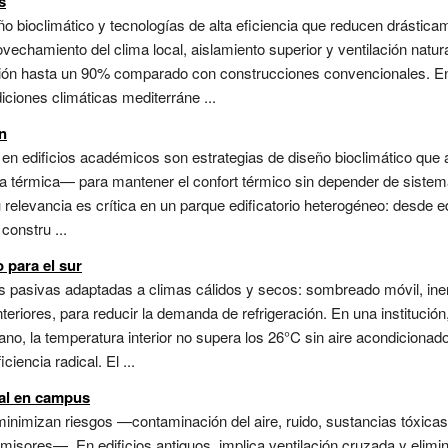
s
o bioclimático y tecnologías de alta eficiencia que reducen drástic
rovechamiento del clima local, aislamiento superior y ventilación natur
ción hasta un 90% comparado con construcciones convencionales. En
iciones climáticas mediterráne ...
n
 en edificios académicos son estrategias de diseño bioclimático que
cia térmica— para mantener el confort térmico sin depender de siste
u relevancia es crítica en un parque edificatorio heterogéneo: desde ed
constru ...
 para el sur
s pasivas adaptadas a climas cálidos y secos: sombreado móvil, ine
nteriores, para reducir la demanda de refrigeración. En una institución
rano, la temperatura interior no supera los 26°C sin aire acondicionad
iencia radical. El ...
tal en campus
minimizan riesgos —contaminación del aire, ruido, sustancias tóxi
 emisores—. En edificios antiguos, implica ventilación cruzada y eli