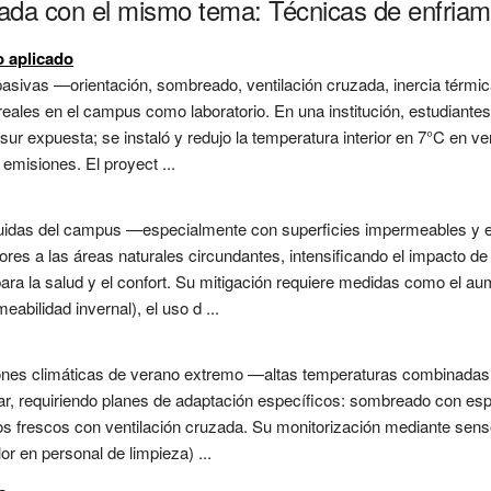
nada con el mismo tema: Técnicas de enfriam
o aplicado
pasivas —orientación, sombreado, ventilación cruzada, inercia térm
 reales en el campus como laboratorio. En una institución, estudiante
r expuesta; se instaló y redujo la temperatura interior en 7°C en v
 emisiones. El proyect ...
ruidas del campus —especialmente con superficies impermeables y
res a las áreas naturales circundantes, intensificando el impacto de 
para la salud y el confort. Su mitigación requiere medidas como el au
abilidad invernal), el uso d ...
ciones climáticas de verano extremo —altas temperaturas combinada
ar, requiriendo planes de adaptación específicos: sombreado con es
gios frescos con ventilación cruzada. Su monitorización mediante sens
or en personal de limpieza) ...