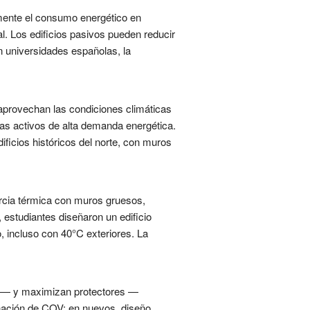
amente el consumo energético en
al. Los edificios pasivos pueden reducir
 universidades españolas, la
 aprovechan las condiciones climáticas
mas activos de alta demanda energética.
ificios históricos del norte, con muros
rcia térmica con muros gruesos,
, estudiantes diseñaron un edificio
o, incluso con 40°C exteriores. La
cas— y maximizan protectores —
minación de COV; en nuevos, diseño