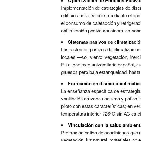
Optimización de Edificios Pasivo
Implementación de estrategias de diseñ
edificios universitarios mediante el ap
el consumo de calefacción y refrigera
optimización pasiva considera las cond
Sistemas pasivos de climatizació
Los sistemas pasivos de climatización
locales —sol, viento, vegetación, iner
En el contexto universitario español, s
gruesos pero baja estanqueidad, hasta 
Formación en diseño bioclimático
La enseñanza específica de estrategia
ventilación cruzada nocturna y patios i
piloto con estas características; en ve
temperatura interior ?26°C sin AC es efic
Vinculación con la salud ambien
Promoción activa de condiciones que 
vegetación, luz natural, materiales no