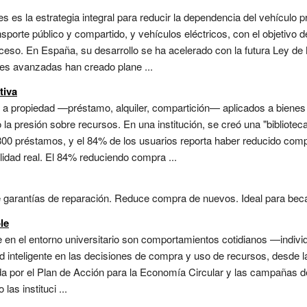
es es la estrategia integral para reducir la dependencia del vehículo
nsporte público y compartido, y vehículos eléctricos, con el objetivo 
cceso. En España, su desarrollo se ha acelerado con la futura Ley de
nes avanzadas han creado plane ...
tiva
 a propiedad —préstamo, alquiler, compartición— aplicados a bienes
a presión sobre recursos. En una institución, se creó una "bibliotec
800 préstamos, y el 84% de los usuarios reporta haber reducido com
idad real. El 84% reduciendo compra ...
garantías de reparación. Reduce compra de nuevos. Ideal para becario
le
en el entorno universitario son comportamientos cotidianos —individ
dad inteligente en las decisiones de compra y uso de recursos, desde l
 por el Plan de Acción para la Economía Circular y las campañas de 
las instituci ...