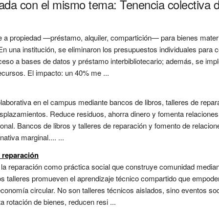
nada con el mismo tema: Tenencia colectiva 
 a propiedad —préstamo, alquiler, compartición— para bienes materi
 una institución, se eliminaron los presupuestos individuales para c
ceso a bases de datos y préstamo interbibliotecario; además, se imp
cursos. El impacto: un 40% me ...
laborativa en el campus mediante bancos de libros, talleres de repa
splazamientos. Reduce residuos, ahorra dinero y fomenta relaciones
ional. Bancos de libros y talleres de reparación y fomento de relacion
ativa marginal.... ...
e reparación
la reparación como práctica social que construye comunidad mediante
Estos talleres promueven el aprendizaje técnico compartido que empode
conomía circular. No son talleres técnicos aislados, sino eventos s
 rotación de bienes, reducen resi ...