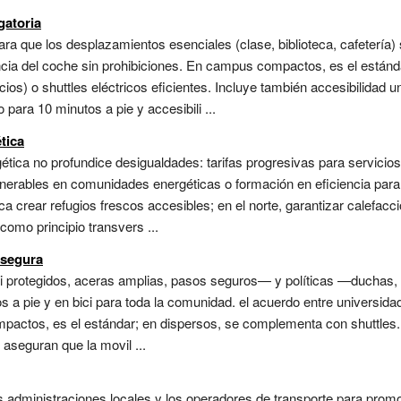
gatoria
ra que los desplazamientos esenciales (clase, biblioteca, cafetería)
cia del coche sin prohibiciones. En campus compactos, es el estánda
cios) o shuttles eléctricos eficientes. Incluye también accesibilidad 
o para 10 minutos a pie y accesibili ...
tica
tica no profundice desigualdades: tarifas progresivas para servicios
ulnerables en comunidades energéticas o formación en eficiencia para 
ca crear refugios frescos accesibles; en el norte, garantizar calefacc
como principio transvers ...
 segura
ici protegidos, aceras amplias, pasos seguros— y políticas —duchas,
s a pie y en bici para toda la comunidad. el acuerdo entre universida
pactos, es el estándar; en dispersos, se complementa con shuttles. 
aseguran que la movil ...
as administraciones locales y los operadores de transporte para pro