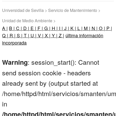
Universidad de Sevilla > Servicio de Mantenimiento >
Unidad de Medio Ambiente >
A |
B |
C |
D |
E |
F |
G |
H |
I |
J |
K |
L |
M |
N |
O |
P |
Q |
R |
S |
T |
U |
V |
X |
Y |
Z |
última información
incorporada
: session_start(): Cannot
Warning
send session cookie - headers
already sent by (output started at
/home/httpd/html/servicios/smanten/um
in
/home/httpd/html/servicios/smanten