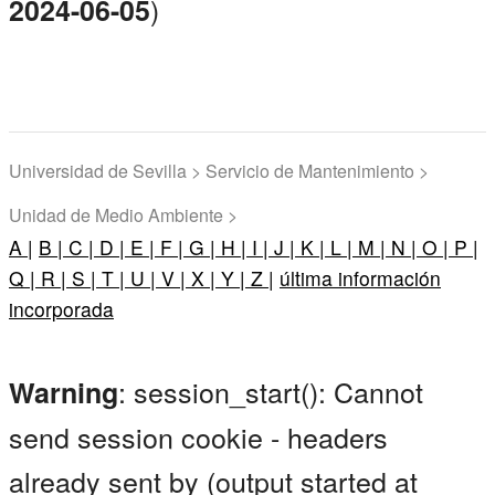
)
2024-06-05
Universidad de Sevilla > Servicio de Mantenimiento >
Unidad de Medio Ambiente >
A |
B |
C |
D |
E |
F |
G |
H |
I |
J |
K |
L |
M |
N |
O |
P |
Q |
R |
S |
T |
U |
V |
X |
Y |
Z |
última información
incorporada
: session_start(): Cannot
Warning
send session cookie - headers
already sent by (output started at