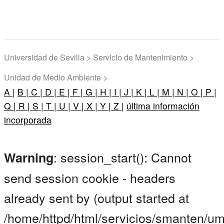
Universidad de Sevilla > Servicio de Mantenimiento >
Unidad de Medio Ambiente >
A |
B |
C |
D |
E |
F |
G |
H |
I |
J |
K |
L |
M |
N |
O |
P |
Q |
R |
S |
T |
U |
V |
X |
Y |
Z |
última información
incorporada
: session_start(): Cannot
Warning
send session cookie - headers
already sent by (output started at
/home/httpd/html/servicios/smanten/um