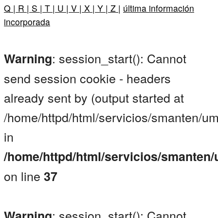
Q |
R |
S |
T |
U |
V |
X |
Y |
Z |
última información
incorporada
: session_start(): Cannot
Warning
send session cookie - headers
already sent by (output started at
/home/httpd/html/servicios/smanten/um
in
/home/httpd/html/servicios/smanten
on line
37
: session_start(): Cannot
Warning