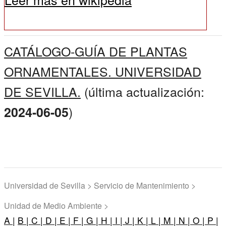
CATÁLOGO-GUÍA DE PLANTAS
ORNAMENTALES. UNIVERSIDAD
DE SEVILLA.
(última actualización:
)
2024-06-05
Universidad de Sevilla > Servicio de Mantenimiento >
Unidad de Medio Ambiente >
A |
B |
C |
D |
E |
F |
G |
H |
I |
J |
K |
L |
M |
N |
O |
P |