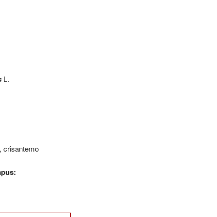
s
L.
, crisantemo
mpus: