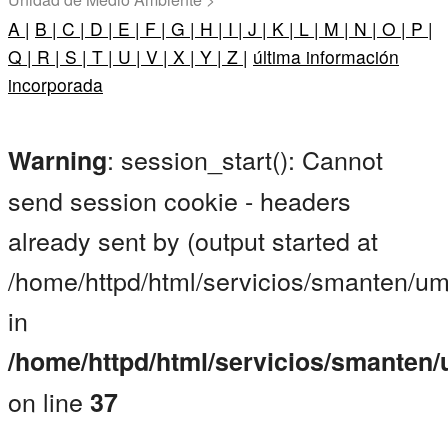
A |
B |
C |
D |
E |
F |
G |
H |
I |
J |
K |
L |
M |
N |
O |
P |
Q |
R |
S |
T |
U |
V |
X |
Y |
Z |
última información
incorporada
: session_start(): Cannot
Warning
send session cookie - headers
already sent by (output started at
/home/httpd/html/servicios/smanten/um
in
/home/httpd/html/servicios/smanten
on line
37