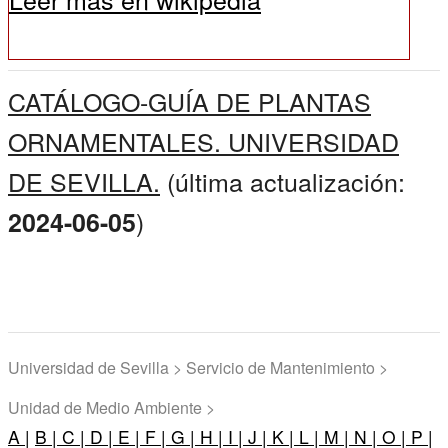
CATÁLOGO-GUÍA DE PLANTAS
ORNAMENTALES. UNIVERSIDAD
DE SEVILLA.
(última actualización:
)
2024-06-05
Universidad de Sevilla > Servicio de Mantenimiento >
Unidad de Medio Ambiente >
A |
B |
C |
D |
E |
F |
G |
H |
I |
J |
K |
L |
M |
N |
O |
P |