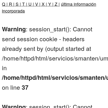
Q |
R |
S |
T |
U |
V |
X |
Y |
Z |
última información
incorporada
: session_start(): Cannot
Warning
send session cookie - headers
already sent by (output started at
/home/httpd/html/servicios/smanten/u
in
/home/httpd/html/servicios/smanten
on line
37
: session_start(): Cannot
Warning