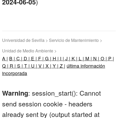
)
2024-06-05
Universidad de Sevilla > Servicio de Mantenimiento >
Unidad de Medio Ambiente >
A |
B |
C |
D |
E |
F |
G |
H |
I |
J |
K |
L |
M |
N |
O |
P |
Q |
R |
S |
T |
U |
V |
X |
Y |
Z |
última información
incorporada
: session_start(): Cannot
Warning
send session cookie - headers
already sent by (output started at