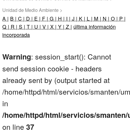
Unidad de Medio Ambiente >
A |
B |
C |
D |
E |
F |
G |
H |
I |
J |
K |
L |
M |
N |
O |
P |
Q |
R |
S |
T |
U |
V |
X |
Y |
Z |
última información
incorporada
: session_start(): Cannot
Warning
send session cookie - headers
already sent by (output started at
/home/httpd/html/servicios/smanten/um
in
/home/httpd/html/servicios/smanten
on line
37