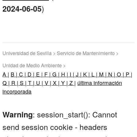
)
2024-06-05
Universidad de Sevilla > Servicio de Mantenimiento >
Unidad de Medio Ambiente >
A |
B |
C |
D |
E |
F |
G |
H |
I |
J |
K |
L |
M |
N |
O |
P |
Q |
R |
S |
T |
U |
V |
X |
Y |
Z |
última información
incorporada
: session_start(): Cannot
Warning
send session cookie - headers