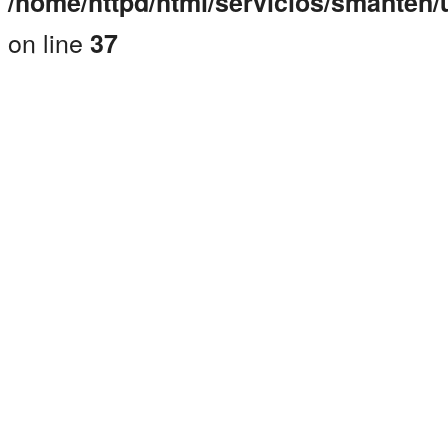
/home/httpd/html/servicios/smanten
on line
37