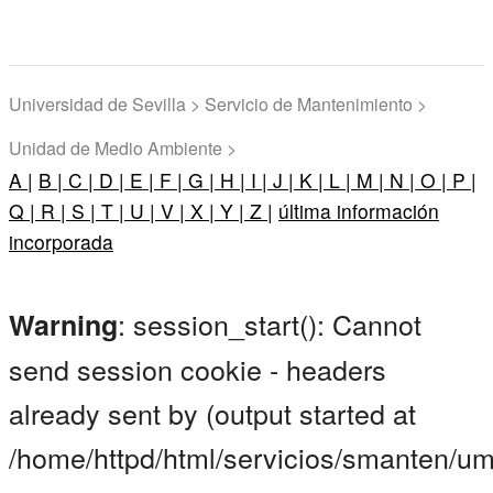
Universidad de Sevilla > Servicio de Mantenimiento >
Unidad de Medio Ambiente >
A |
B |
C |
D |
E |
F |
G |
H |
I |
J |
K |
L |
M |
N |
O |
P |
Q |
R |
S |
T |
U |
V |
X |
Y |
Z |
última información
incorporada
: session_start(): Cannot
Warning
send session cookie - headers
already sent by (output started at
/home/httpd/html/servicios/smanten/um