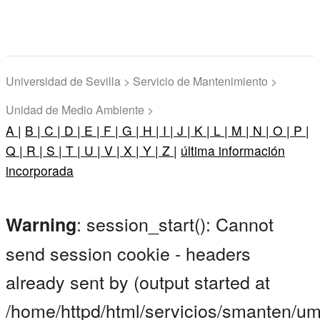
Universidad de Sevilla > Servicio de Mantenimiento >
Unidad de Medio Ambiente >
A |
B |
C |
D |
E |
F |
G |
H |
I |
J |
K |
L |
M |
N |
O |
P |
Q |
R |
S |
T |
U |
V |
X |
Y |
Z |
última información
incorporada
: session_start(): Cannot
Warning
send session cookie - headers
already sent by (output started at
/home/httpd/html/servicios/smanten/um