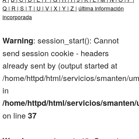
Q |
R |
S |
T |
U |
V |
X |
Y |
Z |
última información
incorporada
: session_start(): Cannot
Warning
send session cookie - headers
already sent by (output started at
/home/httpd/html/servicios/smanten/um
in
/home/httpd/html/servicios/smanten
on line
37