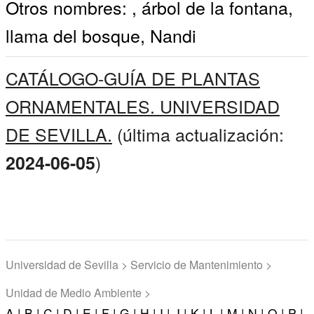
Otros nombres: , árbol de la fontana,
llama del bosque, Nandi
CATÁLOGO-GUÍA DE PLANTAS
ORNAMENTALES. UNIVERSIDAD
DE SEVILLA.
(última actualización:
)
2024-06-05
Universidad de Sevilla > Servicio de Mantenimiento >
Unidad de Medio Ambiente >
A |
B |
C |
D |
E |
F |
G |
H |
I |
J |
K |
L |
M |
N |
O |
P |