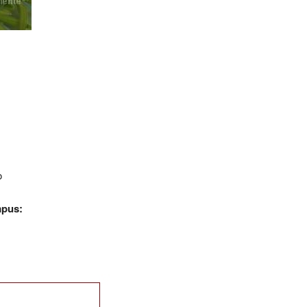
o
mpus: