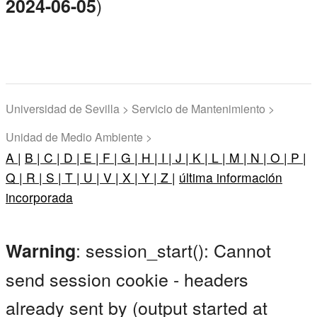
)
2024-06-05
Universidad de Sevilla > Servicio de Mantenimiento >
Unidad de Medio Ambiente >
A |
B |
C |
D |
E |
F |
G |
H |
I |
J |
K |
L |
M |
N |
O |
P |
Q |
R |
S |
T |
U |
V |
X |
Y |
Z |
última información
incorporada
: session_start(): Cannot
Warning
send session cookie - headers
already sent by (output started at