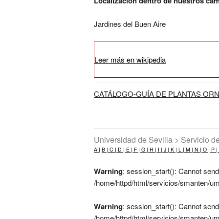
Localización dentro de nuestros ca
Jardines del Buen Aire
Leer más en wikipedia
CATÁLOGO-GUÍA DE PLANTAS ORN
Universidad de Sevilla > Servicio 
A |
B |
C |
D |
E |
F |
G |
H |
I |
J |
K |
L |
M |
N |
O |
P |
Warning
: session_start(): Cannot send
/home/httpd/html/servicios/smanten/um
Warning
: session_start(): Cannot send
/home/httpd/html/servicios/smanten/um