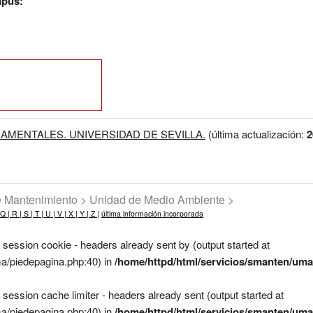
mpus:
AMENTALES. UNIVERSIDAD DE SEVILLA.
(última actualización:
2
de Mantenimiento > Unidad de Medio Ambiente >
Q |
R |
S |
T |
U |
V |
X |
Y |
Z |
última información incorporada
 session cookie - headers already sent by (output started at
a/piedepagina.php:40) in
/home/httpd/html/servicios/smanten/uma
 session cache limiter - headers already sent (output started at
a/piedepagina.php:40) in
/home/httpd/html/servicios/smanten/uma