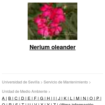
Nerium oleander
Universidad de Sevilla > Servicio de Mantenimiento >
Unidad de Medio Ambiente >
A |
B |
C |
D |
E |
F |
G |
H |
I |
J |
K |
L |
M |
N |
O |
P |
Q |
R |
S |
T |
U |
V |
X |
Y |
Z |
última información