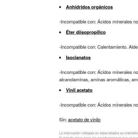
Anhídridos orgánicos
-Incompatible con: Ácidos minerales n
Éter diisopropílico
-Incompatible con: Calentamiento. Ald
Isocianatos
-Incompatible con: Ácidos minerales no 
alcanolaminas, aminas aromáticas, amid
Vinil acetato
-Incompatible con: Ácidos minerales no 
Sin:
acetato de vinilo
La información reflejada en estos listados es orientati
Si detecta algún error, les agradeceríamos que se pu