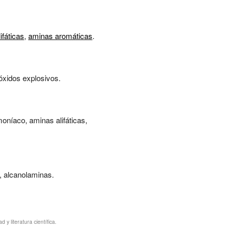
ifáticas
,
aminas aromáticas
.
óxidos explosivos.
moníaco, aminas alifáticas,
s, alcanolaminas.
y literatura científica.