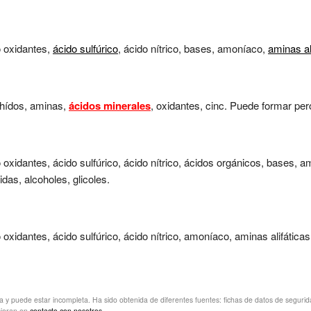
o oxidantes,
ácido sulfúrico
, ácido nítrico, bases, amoníaco,
aminas al
ehídos, aminas,
ácidos minerales
, oxidantes, cinc. Puede formar per
oxidantes, ácido sulfúrico, ácido nítrico, ácidos orgánicos, bases, a
as, alcoholes, glicoles.
oxidantes, ácido sulfúrico, ácido nítrico, amoníaco, aminas alifática
va y puede estar incompleta. Ha sido obtenida de diferentes fuentes: fichas de datos de seguridad 
sieran en
contacto con nosotros.