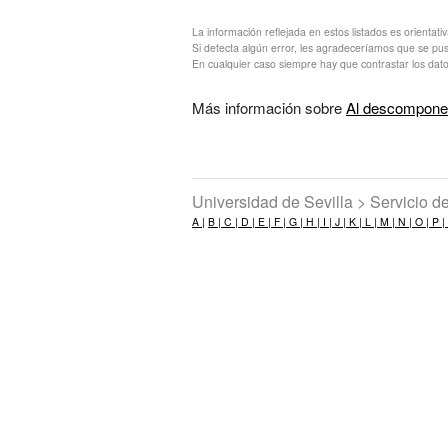
La información reflejada en estos listados es orientati
Si detecta algún error, les agradeceríamos que se pu
En cualquier caso siempre hay que contrastar los dato
Más información sobre
Al descomponer
Universidad de Sevilla > Servicio 
A |
B |
C |
D |
E |
F |
G |
H |
I |
J |
K |
L |
M |
N |
O |
P |