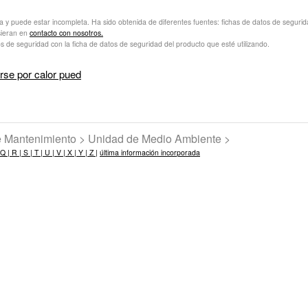
va y puede estar incompleta. Ha sido obtenida de diferentes fuentes: fichas de datos de seguridad 
sieran en
contacto con nosotros.
s de seguridad con la ficha de datos de seguridad del producto que esté utilizando.
se por calor pued
de Mantenimiento > Unidad de Medio Ambiente >
Q |
R |
S |
T |
U |
V |
X |
Y |
Z |
última información incorporada