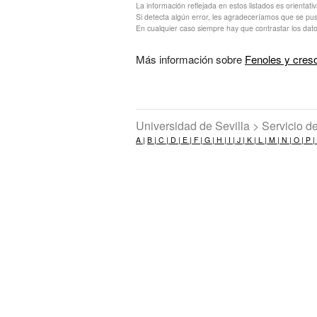
La información reflejada en estos listados es orientati
Si detecta algún error, les agradeceríamos que se pu
En cualquier caso siempre hay que contrastar los dato
Más información sobre
Fenoles y cres
Universidad de Sevilla > Servicio 
A |
B |
C |
D |
E |
F |
G |
H |
I |
J |
K |
L |
M |
N |
O |
P |