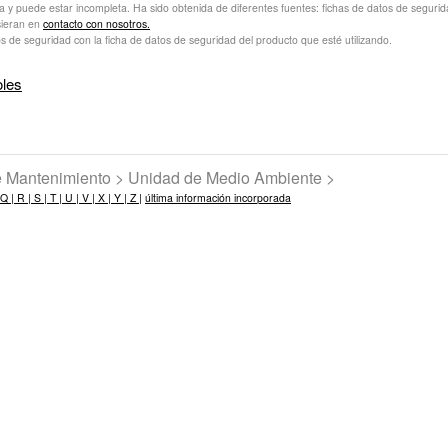
va y puede estar incompleta. Ha sido obtenida de diferentes fuentes: fichas de datos de seguridad 
sieran en
contacto con nosotros.
s de seguridad con la ficha de datos de seguridad del producto que esté utilizando.
oles
de Mantenimiento > Unidad de Medio Ambiente >
Q |
R |
S |
T |
U |
V |
X |
Y |
Z |
última información incorporada