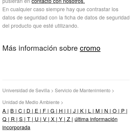
pusieran en
contacto con nosotros.
En cualquier caso siempre hay que contrastar los
datos de seguridad con la ficha de datos de seguridad
del producto que esté utilizando.
Más información sobre
cromo
Universidad de Sevilla > Servicio de Mantenimiento >
Unidad de Medio Ambiente >
A |
B |
C |
D |
E |
F |
G |
H |
I |
J |
K |
L |
M |
N |
O |
P |
Q |
R |
S |
T |
U |
V |
X |
Y |
Z |
última información
incorporada