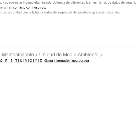
va y puede estar incompleta. Ha sido obtenida de diferentes fuentes: fichas de datos de seguridad 
sieran en
contacto con nosotros.
s de seguridad con la ficha de datos de seguridad del producto que esté utilizando.
de Mantenimiento > Unidad de Medio Ambiente >
Q |
R |
S |
T |
U |
V |
X |
Y |
Z |
última información incorporada