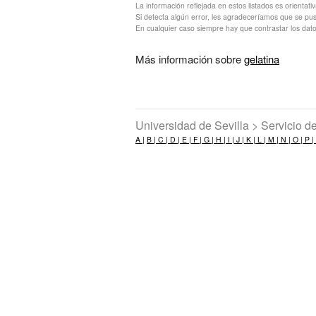
La información reflejada en estos listados es orientati
Si detecta algún error, les agradeceríamos que se pu
En cualquier caso siempre hay que contrastar los dato
Más información sobre
gelatina
Universidad de Sevilla > Servicio 
A |
B |
C |
D |
E |
F |
G |
H |
I |
J |
K |
L |
M |
N |
O |
P |