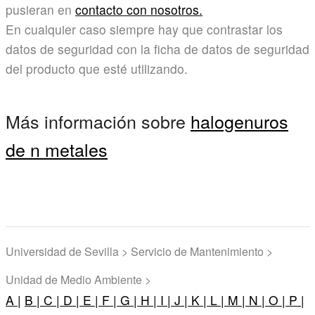
pusieran en
contacto con nosotros.
En cualquier caso siempre hay que contrastar los
datos de seguridad con la ficha de datos de seguridad
del producto que esté utilizando.
Más información sobre
halogenuros
de n metales
Universidad de Sevilla > Servicio de Mantenimiento >
Unidad de Medio Ambiente >
A |
B |
C |
D |
E |
F |
G |
H |
I |
J |
K |
L |
M |
N |
O |
P |