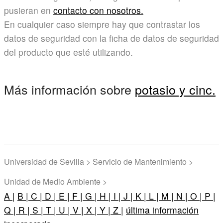
pusieran en
contacto con nosotros.
En cualquier caso siempre hay que contrastar los
datos de seguridad con la ficha de datos de seguridad
del producto que esté utilizando.
Más información sobre
potasio y cinc.
Universidad de Sevilla > Servicio de Mantenimiento >
Unidad de Medio Ambiente >
A |
B |
C |
D |
E |
F |
G |
H |
I |
J |
K |
L |
M |
N |
O |
P |
Q |
R |
S |
T |
U |
V |
X |
Y |
Z |
última información