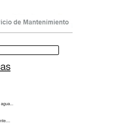
cas
 agua...
te....