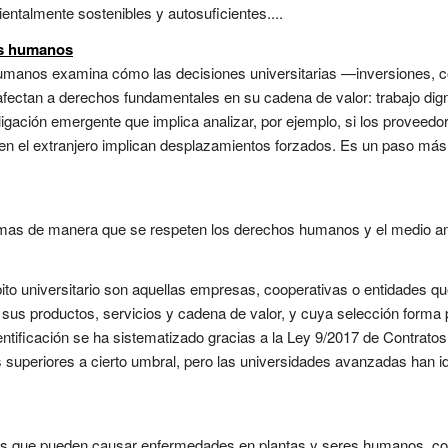
talmente sostenibles y autosuficientes....
os humanos
humanos examina cómo las decisiones universitarias —inversiones, 
ectan a derechos fundamentales en su cadena de valor: trabajo digno
ligación emergente que implica analizar, por ejemplo, si los proveedo
 en el extranjero implican desplazamientos forzados. Es un paso más a
imas de manera que se respeten los derechos humanos y el medio am
to universitario son aquellas empresas, cooperativas o entidades qu
sus productos, servicios y cadena de valor, y cuya selección forma 
ntificación se ha sistematizado gracias a la Ley 9/2017 de Contrato
es superiores a cierto umbral, pero las universidades avanzadas han 
 que pueden causar enfermedades en plantas y seres humanos, con i