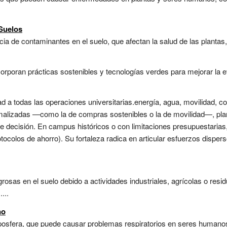
Suelos
a de contaminantes en el suelo, que afectan la salud de las plantas
poran prácticas sostenibles y tecnologías verdes para mejorar la efic
dad a todas las operaciones universitarias.energía, agua, movilidad, c
rmalizadas —como la de compras sostenibles o la de movilidad—, pl
decisión. En campus históricos o con limitaciones presupuestarias, 
otocolos de ahorro). Su fortaleza radica en articular esfuerzos disper
rosas en el suelo debido a actividades industriales, agrícolas o resi
...
no
posfera, que puede causar problemas respiratorios en seres humanos