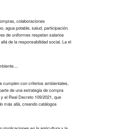
compras, colaboraciones
, agua potable, salud, participación.
res de uniformes respetan salarios
llá de la responsabilidad social. La el
biente....
e cumplen con criterios ambientales,
parte de una estrategia de compra
s y el Real Decreto 109/2021, que
ido más allá, creando catálogos
mplicaciones en la agricultura y la