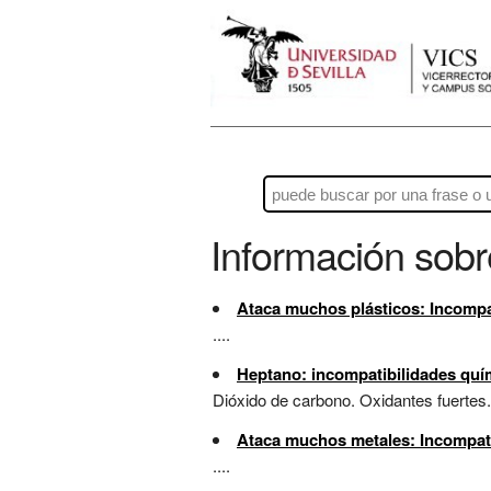
Información sob
Ataca muchos plásticos: Incompa
....
Heptano: incompatibilidades quí
Dióxido de carbono. Oxidantes fuertes.
Ataca muchos metales: Incompati
....