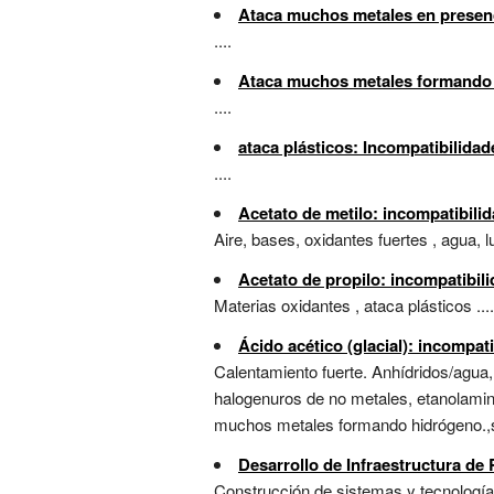
Ataca muchos metales en presenc
....
Ataca muchos metales formando 
....
ataca plásticos: Incompatibilida
....
Acetato de metilo: incompatibili
Aire, bases, oxidantes fuertes , agua, l
Acetato de propilo: incompatibil
Materias oxidantes , ataca plásticos ....
Ácido acético (glacial): incompa
Calentamiento fuerte. Anhídridos/agua,
halogenuros de no metales, etanolamin
muchos metales formando hidrógeno.,su
Desarrollo de Infraestructura de 
Construcción de sistemas y tecnologías 