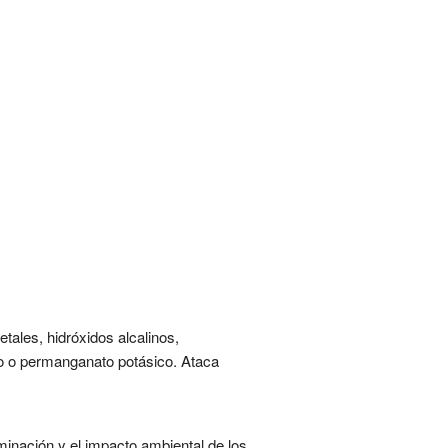
tales, hidróxidos alcalinos,
mo o permanganato potásico. Ataca
minación y el impacto ambiental de los