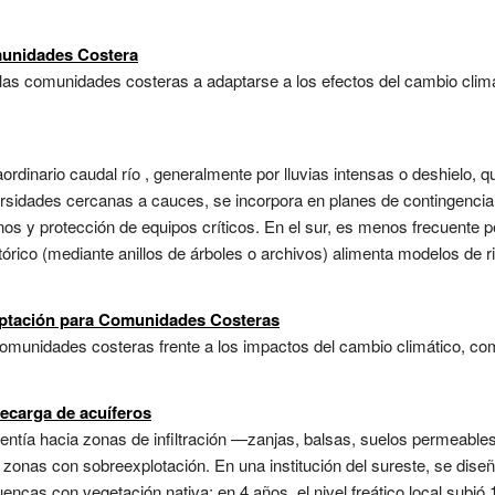
munidades Costera
las comunidades costeras a adaptarse a los efectos del cambio climá
aordinario caudal río , generalmente por lluvias intensas o deshielo
rsidades cercanas a cauces, se incorpora en planes de contingencia:
os y protección de equipos críticos. En el sur, es menos frecuente p
stórico (mediante anillos de árboles o archivos) alimenta modelos de 
aptación para Comunidades Costeras
omunidades costeras frente a los impactos del cambio climático, com
recarga de acuíferos
rentía hacia zonas de infiltración —zanjas, balsas, suelos permeabl
 zonas con sobreexplotación. En una institución del sureste, se diseñ
encas con vegetación nativa; en 4 años, el nivel freático local subi