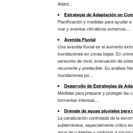
Atlánt...
Estrategia de Adaptación en Co
Planificación y medidas para ayudar a 
mar y eventos climáticos extremos....
Avenida Fluvial
Una avenida fluvial es el aumento extr
inundaciones en zonas bajas. En unive
sensores de nivel, evacuación de sótan
recurrente y predecible. Su análisis hi
inundaciones po...
Desarrollo de Estrategias de Ad
Medidas para preparar y proteger las c
tormentas intensas....
Drenaje de aguas pluviales para 
La canalización controlada de la escor
subterráneos, especialmente crítico en
agua de cubiertas y parkings a microcu