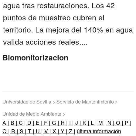
agua tras restauraciones. Los 42
puntos de muestreo cubren el
territorio. La mejora del 140% en agua
valida acciones reales....
Biomonitorizacion
Universidad de Sevilla > Servicio de Mantenimiento >
Unidad de Medio Ambiente >
A |
B |
C |
D |
E |
F |
G |
H |
I |
J |
K |
L |
M |
N |
O |
P |
Q |
R |
S |
T |
U |
V |
X |
Y |
Z |
última información