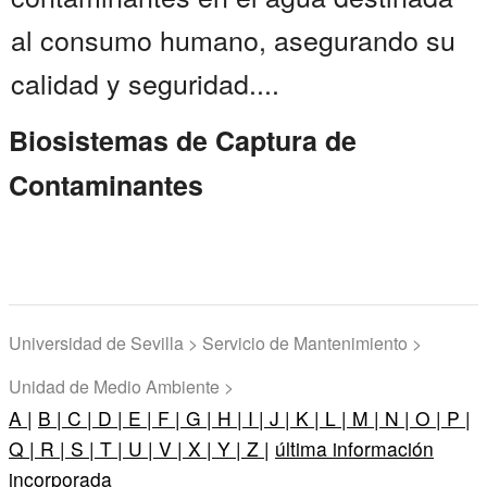
al consumo humano, asegurando su
calidad y seguridad....
Biosistemas de Captura de
Contaminantes
Universidad de Sevilla > Servicio de Mantenimiento >
Unidad de Medio Ambiente >
A |
B |
C |
D |
E |
F |
G |
H |
I |
J |
K |
L |
M |
N |
O |
P |
Q |
R |
S |
T |
U |
V |
X |
Y |
Z |
última información
incorporada