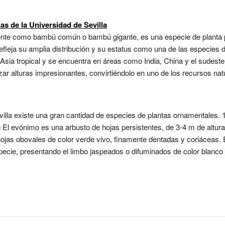
as de la Universidad de Sevilla
te como bambú común o bambú gigante, es una especie de planta p
refleja su amplia distribución y su estatus como una de las especie
sia tropical y se encuentra en áreas como India, China y el sudeste 
r alturas impresionantes, convirtiéndolo en uno de los recursos natu
Sevilla existe una gran cantidad de especies de plantas ornamentale
El evónimo es una arbusto de hojas persistentes, de 3-4 m de altura
as obovales de color verde vivo, finamente dentadas y coriáceas. E
especie, presentando el limbo jaspeados o difuminados de color blanco