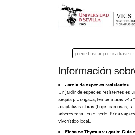
Información sob
Jardín de especies resistentes
Un jardín de especies resistentes es 
sequía prolongada, temperaturas >45 °
adaptativas claras (hojas carnosas, raí
arborescens ; en el norte, Erica vagan
viverístico local...
Ficha de Thymus vulgaris: Guía 