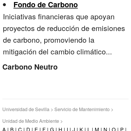
Fondo de Carbono
Iniciativas financieras que apoyan
proyectos de reducción de emisiones
de carbono, promoviendo la
mitigación del cambio climático...
Carbono Neutro
Universidad de Sevilla > Servicio de Mantenimiento >
Unidad de Medio Ambiente >
A |
B |
C |
D |
E |
F |
G |
H |
I |
J |
K |
L |
M |
N |
O |
P |