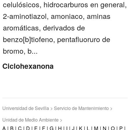
celulósicos, hidrocarburos en general,
2-aminotiazol, amoniaco, aminas
aromáticas, derivados de
benzo[b]tiofeno, pentafluoruro de
bromo, b...
Ciclohexanona
Universidad de Sevilla > Servicio de Mantenimiento >
Unidad de Medio Ambiente >
A |
B |
C |
D |
E |
F |
G |
H |
I |
J |
K |
L |
M |
N |
O |
P |