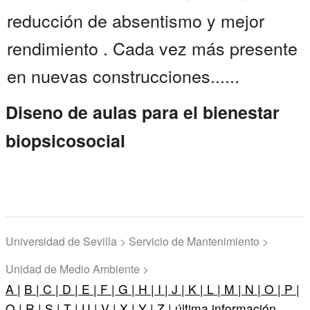
reducción de absentismo y mejor
rendimiento . Cada vez más presente
en nuevas construcciones......
Diseno de aulas para el bienestar
biopsicosocial
Universidad de Sevilla > Servicio de Mantenimiento >
Unidad de Medio Ambiente >
A |
B |
C |
D |
E |
F |
G |
H |
I |
J |
K |
L |
M |
N |
O |
P |
Q |
R |
S |
T |
U |
V |
X |
Y |
Z |
última información