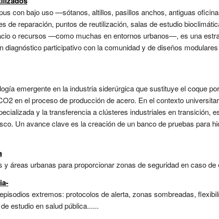
ilizados
s con bajo uso —sótanos, altillos, pasillos anchos, antiguas oficinas
leres de reparación, puntos de reutilización, salas de estudio bioclimá
pacio o recursos —como muchas en entornos urbanos—, es una estra
 diagnóstico participativo con la comunidad y de diseños modulares y
ogía emergente en la industria siderúrgica que sustituye el coque p
CO2 en el proceso de producción de acero. En el contexto universitari
pecializada y la transferencia a clústeres industriales en transición, 
asco. Un avance clave es la creación de un banco de pruebas para h
a
s y áreas urbanas para proporcionar zonas de seguridad en caso de 
ia-
episodios extremos: protocolos de alerta, zonas sombreadas, flexibili
e estudio en salud pública......