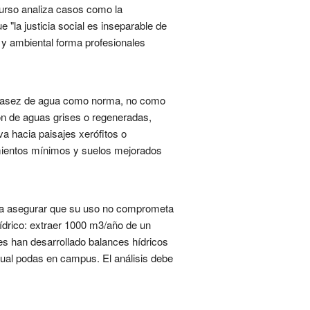
 curso analiza casos como la
 "la justicia social es inseparable de
l y ambiental forma profesionales
 escasez de agua como norma, no como
ción de aguas grises o regeneradas,
a hacia paisajes xerófitos o
rimientos mínimos y suelos mejorados
ara asegurar que su uso no comprometa
hídrico: extraer 1000 m3/año de un
es han desarrollado balances hídricos
nual podas en campus. El análisis debe