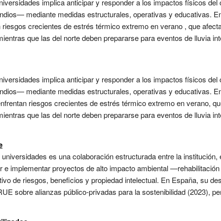
iversidades implica anticipar y responder a los impactos físicos del
endios— mediante medidas estructurales, operativas y educativas. E
tan riesgos crecientes de estrés térmico extremo en verano , que afecta
ientras que las del norte deben prepararse para eventos de lluvia in
iversidades implica anticipar y responder a los impactos físicos del
endios— mediante medidas estructurales, operativas y educativas. En 
e enfrentan riesgos crecientes de estrés térmico extremo en verano, qu
ientras que las del norte deben prepararse para eventos de lluvia in
e
 universidades es una colaboración estructurada entre la institución
r e implementar proyectos de alto impacto ambiental —rehabilitación 
ivo de riesgos, beneficios y propiedad intelectual. En España, su des
RUE sobre alianzas público-privadas para la sostenibilidad (2023), pe