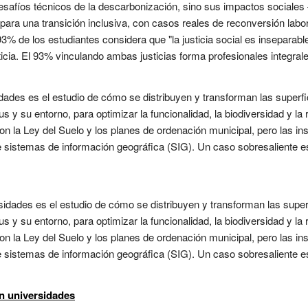
desafíos técnicos de la descarbonización, sino sus impactos social
s para una transición inclusiva, con casos reales de reconversión labor
3% de los estudiantes considera que "la justicia social es inseparable 
cia. El 93% vinculando ambas justicias forma profesionales integrales
sidades es el estudio de cómo se distribuyen y transforman las superf
 su entorno, para optimizar la funcionalidad, la biodiversidad y la re
on la Ley del Suelo y los planes de ordenación municipal, pero las in
te sistemas de información geográfica (SIG). Un caso sobresaliente e
ersidades es el estudio de cómo se distribuyen y transforman las supe
 su entorno, para optimizar la funcionalidad, la biodiversidad y la re
on la Ley del Suelo y los planes de ordenación municipal, pero las in
te sistemas de información geográfica (SIG). Un caso sobresaliente e
en universidades