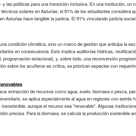
— y las políticas para una transición inclusiva. En una institución, un
écnicos solares en Asturias; el 91% de los estudiantes considera que
en Asturias hace tangible la justicia. El 91% vinculando justicia socia
o una condición climática, sino un marco de gestión que anticipa la
sitarios en consecuencia. Esto implica auditorías hídricas, reutiliza
, programación estacional), y, sobre todo, una reconversión progresiv
sión sobre los acuíferos es crítica, se priorizan especies con reque
Renovables
ersus extracción de recursos como agua, suelo, biomasa o pesca, p
universitario, se aplica especialmente al agua en regiones con estrés 
insostenible, aunque el recurso sea "renovable". Algunas institucion
tión precisa. Para la biomasa, se calcula la producción sostenible a