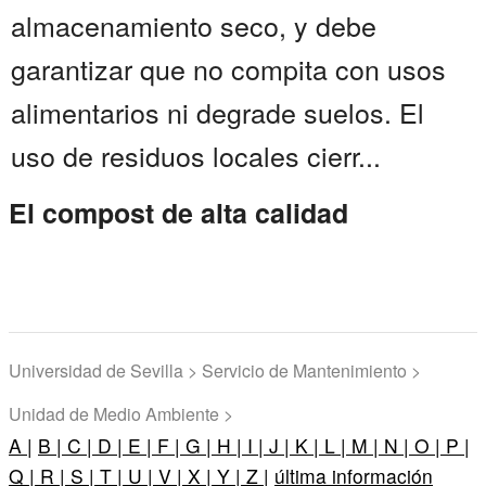
almacenamiento seco, y debe
garantizar que no compita con usos
alimentarios ni degrade suelos. El
uso de residuos locales cierr...
El compost de alta calidad
Universidad de Sevilla > Servicio de Mantenimiento >
Unidad de Medio Ambiente >
A |
B |
C |
D |
E |
F |
G |
H |
I |
J |
K |
L |
M |
N |
O |
P |
Q |
R |
S |
T |
U |
V |
X |
Y |
Z |
última información