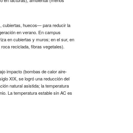
rro en facturas), ambiental (menos
s, cubiertas, huecos— para reducir la
frigeración en verano. En campus
riza en cubiertas y muros; en el sur, en
oca reciclada, fibras vegetales).
ajo impacto (bombas de calor aire-
siglo XIX, se logró una reducción del
ión natural asistida; la temperatura
onio. La temperatura estable sin AC es