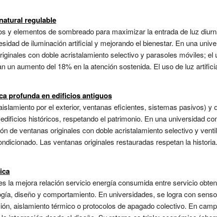
natural regulable
ios y elementos de sombreado para maximizar la entrada de luz diur
idad de iluminación artificial y mejorando el bienestar. En una univer
riginales con doble acristalamiento selectivo y parasoles móviles; el u
an un aumento del 18% en la atención sostenida. El uso de luz artific
ca profunda en edificios antiguos
slamiento por el exterior, ventanas eficientes, sistemas pasivos) y 
icios históricos, respetando el patrimonio. En una universidad con e
n de ventanas originales con doble acristalamiento selectivo y ventil
condicionado. Las ventanas originales restauradas respetan la histori
ica
es la mejora relación servicio energía consumida entre servicio obten
gía, diseño y comportamiento. En universidades, se logra con senso
ón, aislamiento térmico o protocolos de apagado colectivo. En campu