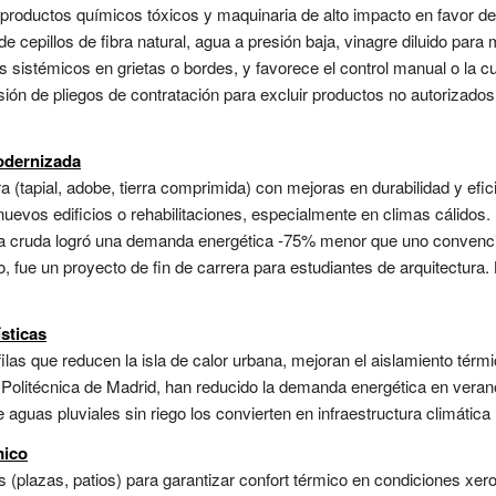
a productos químicos tóxicos y maquinaria de alto impacto en favor 
e cepillos de fibra natural, agua a presión baja, vinagre diluido pa
 sistémicos en grietas o bordes, y favorece el control manual o la cu
sión de pliegos de contratación para excluir productos no autorizado
odernizada
a (tapial, adobe, tierra comprimida) con mejoras en durabilidad y efici
uevos edificios o rehabilitaciones, especialmente en climas cálidos. 
ra cruda logró una demanda energética -75% menor que uno convencio
, fue un proyecto de fin de carrera para estudiantes de arquitectur
sticas
las que reducen la isla de calor urbana, mejoran el aislamiento térmi
d Politécnica de Madrid, han reducido la demanda energética en vera
 aguas pluviales sin riego los convierten en infraestructura climática m
mico
s (plazas, patios) para garantizar confort térmico en condiciones xe