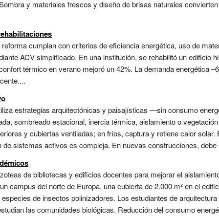
 Sombra y materiales frescos y diseño de brisas naturales convierten
rehabilitaciones
 reforma cumplan con criterios de eficiencia energética, uso de mater
ante ACV simplificado. En una institución, se rehabilitó un edificio h
confort térmico en verano mejoró un 42%. La demanda energética –68%
ente....
vo
tiliza estrategias arquitectónicas y paisajísticas —sin consumo ene
ada, sombreado estacional, inercia térmica, aislamiento o vegetación e
iores y cubiertas ventiladas; en fríos, captura y retiene calor solar. E
ión de sistemas activos es compleja. En nuevas construcciones, debe s
adémicos
oteas de bibliotecas y edificios docentes para mejorar el aislamiento 
n un campus del norte de Europa, una cubierta de 2.000 m² en el edifi
 especies de insectos polinizadores. Los estudiantes de arquitectur
 estudian las comunidades biológicas. Reducción del consumo energét