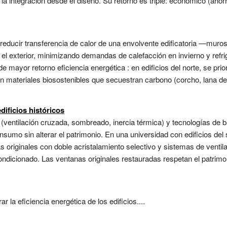
 la integración desde el diseño. Su retorno es triple: económico (aho
 reducir transferencia de calor de una envolvente edificatoria —muro
r y el exterior, minimizando demandas de calefacción en invierno y re
e mayor retorno eficiencia energética : en edificios del norte, se prio
 materiales biosostenibles que secuestran carbono (corcho, lana de r
edificios históricos
ventilación cruzada, sombreado, inercia térmica) y tecnologías de b
onsumo sin alterar el patrimonio. En una universidad con edificios del 
originales con doble acristalamiento selectivo y sistemas de ventilac
acondicionado. Las ventanas originales restauradas respetan el patrim
 la eficiencia energética de los edificios....