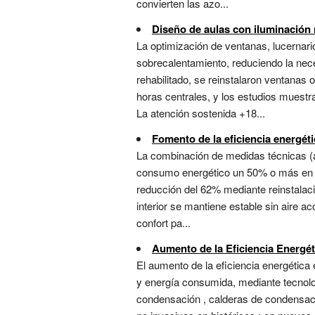
convierten las azo...
Diseño de aulas con iluminación 
La optimización de ventanas, lucernar
sobrecalentamiento, reduciendo la neces
rehabilitado, se reinstalaron ventanas o
horas centrales, y los estudios muestr
La atención sostenida +18...
Fomento de la eficiencia energéti
La combinación de medidas técnicas (ai
consumo energético un 50% o más en edif
reducción del 62% mediante reinstalació
interior se mantiene estable sin aire a
confort pa...
Aumento de la Eficiencia Energét
El aumento de la eficiencia energética 
y energía consumida, mediante tecnolo
condensación , calderas de condensaci