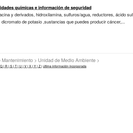
lidades químicas e información de seguridad
acina y derivados, hidroxilamina, sulfuros/agua, reductores, ácido sulf
: dicromato de potasio ,sustancias que puedes producir cáncer,...
de Mantenimiento > Unidad de Medio Ambiente >
Q |
R |
S |
T |
U |
V |
X |
Y |
Z |
última información incorporada