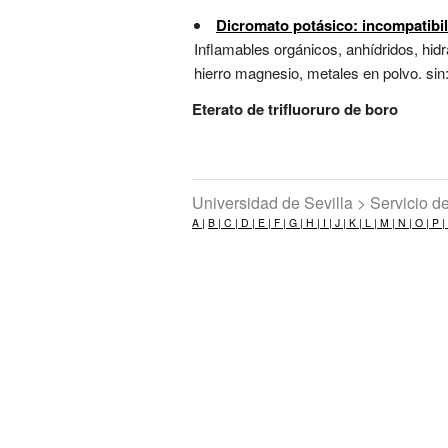
Dicromato potásico: incompatibi
Inflamables orgánicos, anhídridos, hidr
hierro magnesio, metales en polvo. sin
Eterato de trifluoruro de boro
Universidad de Sevilla > Servicio 
A |
B |
C |
D |
E |
F |
G |
H |
I |
J |
K |
L |
M |
N |
O |
P |