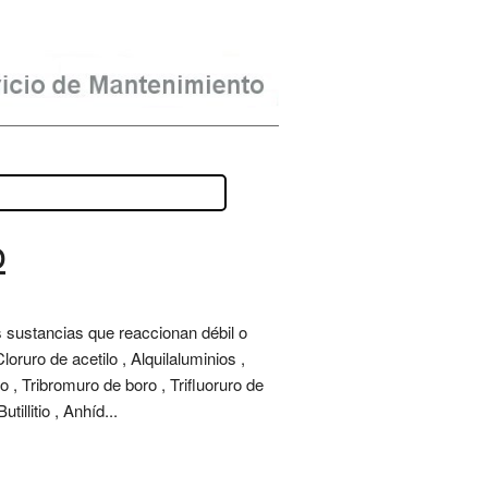
o
s sustancias que reaccionan débil o
ruro de acetilo , Alquilaluminios ,
lo , Tribromuro de boro , Trifluoruro de
illitio , Anhíd...