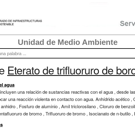
Unidad de Medio Ambiente
re
Eterato de trifluoruro de bor
 el agua
 incluyen una relación de sustancias reactivas con el agua , desde la
r una reacción violenta en contacto con agua. Anhídrido acético , Clo
o anhidro , Fosfuro de aluminio , Amil triclorosilano , Cloruro de benzoi
ntafluoruro de bromo , Trifluoruro de bromo , Isocianato de n-butilo , But
as